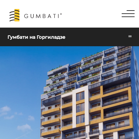
Гумбати на Горгиладзе