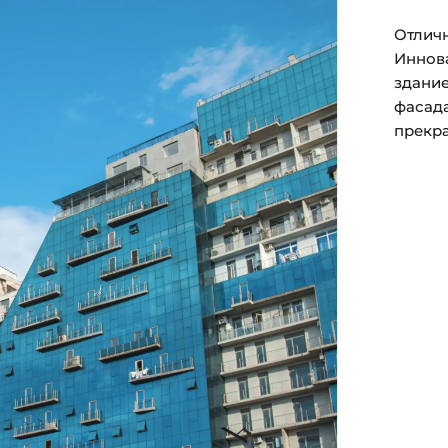
Отличн
Иннова
здание
фасада
прекра