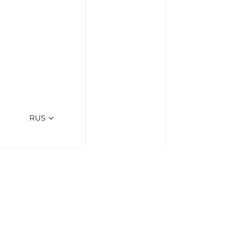
RUS
М
Пр