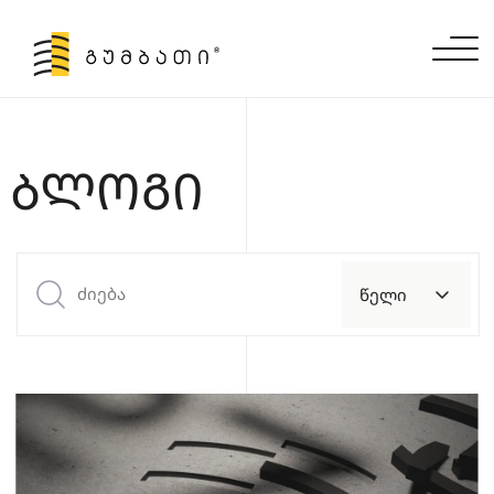
ᲑᲚᲝᲒᲘ
წელი